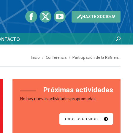
¡HAZTE SOCIO/A!
ONTACTO
Buscar:
Estás aquí:
Inicio
Conferencia
Participación de la RSG en…
Próximas actividades
No hay nuevas actividades programadas.
TODAS LAS ACTIVIDADES