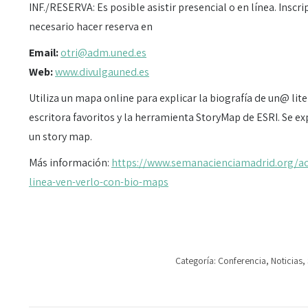
INF./RESERVA: Es posible asistir presencial o en línea. Inscr
necesario hacer reserva en
Email:
otri@adm.uned.es
Web:
www.divulgauned.es
Utiliza un mapa online para explicar la biografía de un@ lit
escritora favoritos y la herramienta StoryMap de ESRI. Se e
un story map.
Más información:
https://www.semanacienciamadrid.org/act
linea-ven-verlo-con-bio-maps
Categoría:
Conferencia
,
Noticias
,