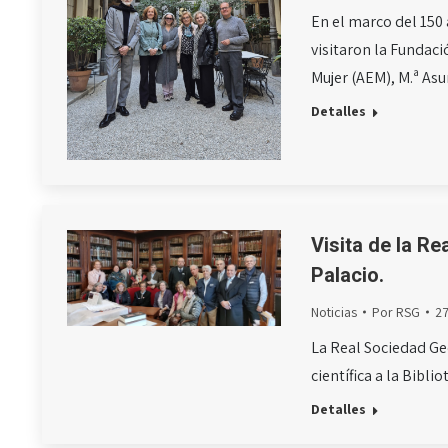
En el marco del 150 
visitaron la Fundac
Mujer (AEM), M.ª A
Detalles
Visita de la Re
Palacio.
Noticias
Por
RSG
2
La Real Sociedad Geo
científica a la Bibl
Detalles