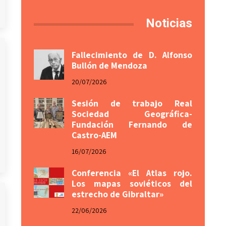
Noticias
Fallecimiento de D. Alfonso
Bullón de Mendoza
20/07/2026
Sesión de trabajo Real
Sociedad Geográfica-
Fundación Fernando de
Castro-AEM
16/07/2026
Conferencia «El Atlas rojo.
Los mapas soviéticos del
estrecho de Gibraltar»
22/06/2026