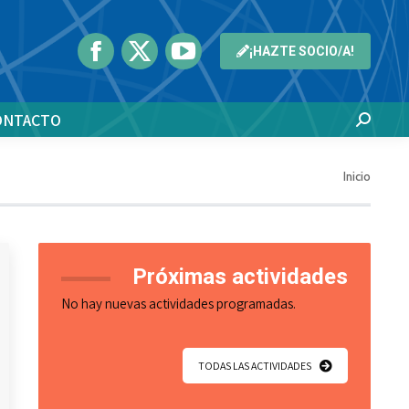
¡HAZTE SOCIO/A!
ONTACTO
Buscar:
Estás
Inicio
aquí:
Próximas actividades
No hay nuevas actividades programadas.
TODAS LAS ACTIVIDADES