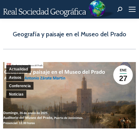
Buscar:
Geografía y paisaje en el Museo del Prado
Estás aquí:
Actualidad
ENE
27
Avisos
Conferencia
Noticias