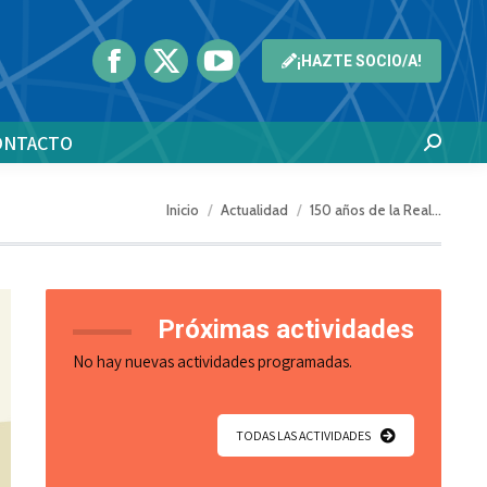
¡HAZTE SOCIO/A!
ONTACTO
Buscar:
Estás aquí:
Inicio
Actualidad
150 años de la Real…
Próximas actividades
No hay nuevas actividades programadas.
TODAS LAS ACTIVIDADES