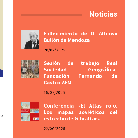
Noticias
Fallecimiento de D. Alfonso
Bullón de Mendoza
20/07/2026
Sesión de trabajo Real
Sociedad Geográfica-
Fundación Fernando de
Castro-AEM
16/07/2026
Conferencia «El Atlas rojo.
Los mapas soviéticos del
go
estrecho de Gibraltar»
22/06/2026