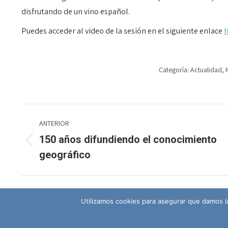
disfrutando de un vino español.
Puedes acceder al video de la sesión en el siguiente enlace
h
Categoría:
Actualidad
,
Navegación
ANTERIOR
entre
150 años difundiendo el conocimiento
Publicación
geográfico
publicaciones
anterior:
Utilizamos cookies para asegurar que damos la