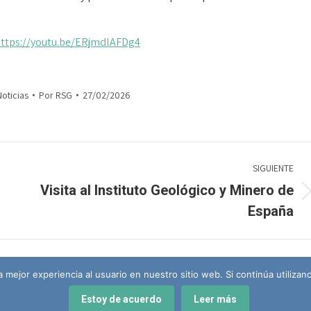
ttps://youtu.be/ERjmdlAFDg4
Noticias
Por
RSG
27/02/2026
SIGUIENTE
Visita al Instituto Geológico y Minero de
Publicación
España
siguiente:
 mejor experiencia al usuario en nuestro sitio web. Si continúa utiliza
Real Sociedad Geogr
Estoy de acuerdo
Leer más